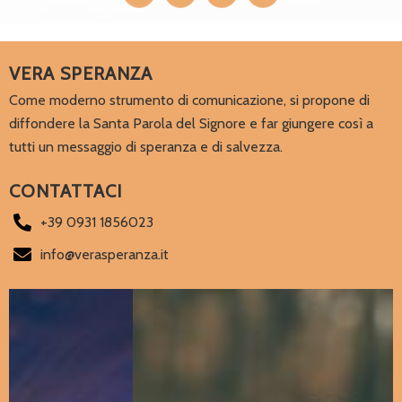
VERA SPERANZA
Come moderno strumento di comunicazione, si propone di
diffondere la Santa Parola del Signore e far giungere così a
tutti un messaggio di speranza e di salvezza.
CONTATTACI
+39 0931 1856023
info@verasperanza.it